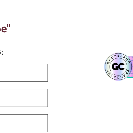
е"
.)